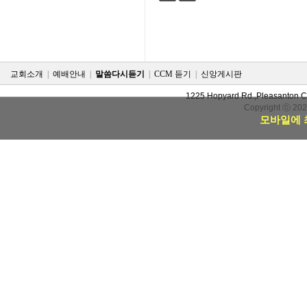
검색
태그
교회소개
|
예배안내
|
말씀다시듣기
|
CCM 듣기
|
신앙게시판
1225 Hopyard Rd.,Pleasanton 
Copyright ⓒ 20
모바일에 