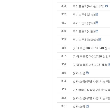
363
주기도문3 (하나님 나라)
362
주기도문6 (용서)
361
주기도문5 (양식)
360
주기도문7 (시험)
359
주기도문8 (영광송)
358
(마태복음10) 마5:38-48 
357
(마태복음9) 마5:17 26 신
356
(마태복음8) 마5:1-16 팔 복
355
빛과 소금
354
빛과 소금(구별 사명 기능 작
353
마5 팔복1 심령이 가난한자의
352
빛과 소금(구별 사명 기능 작
351
빛과 소금