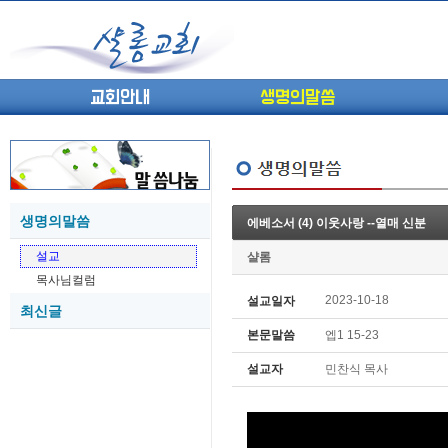
교회안내
생명의말씀
생명의말씀
에베소서 (4) 이웃사랑 --열매 신분
(고린도전서13) 고전8:1-13 ...
05-27
설교
샬롬
(고린도전서12) 고전7:23-40 ...
05-26
목사님컬럼
(고린도전서11) 고전6:9-20 ...
05-21
2023-10-18
설교일자
최신글
(고린도전서10) 고전6:1~11 ...
05-20
본문말씀
엡1 15-23
(고린도전서9) 고전5:1-13 ...
05-20
(고린도전서8) 고전4 9-21 교...
05-18
설교자
민찬식 목사
(고린도전서7) 고전4:1-8 판...
05-18