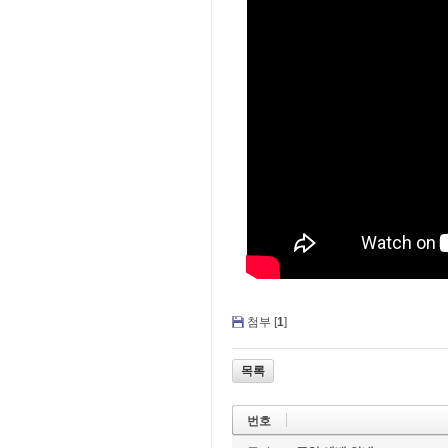
첨부 [
1
]
목록
번호