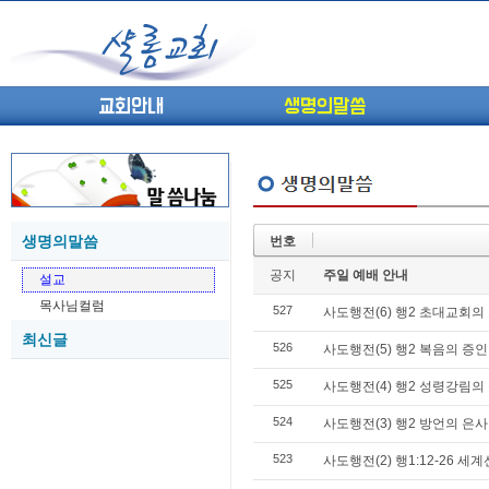
교회안내
생명의말씀
생명의말씀
번호
(고린도전서13) 고전8:1-13 ...
05-27
공지
주일 예배 안내
설교
(고린도전서12) 고전7:23-40 ...
05-26
목사님컬럼
527
(고린도전서11) 고전6:9-20 ...
사도행전(6) 행2 초대교회의 
05-21
최신글
(고린도전서10) 고전6:1~11 ...
05-20
526
사도행전(5) 행2 복음의 증
(고린도전서9) 고전5:1-13 ...
05-20
525
사도행전(4) 행2 성령강림의 
(고린도전서8) 고전4 9-21 교...
05-18
(고린도전서7) 고전4:1-8 판...
05-18
524
사도행전(3) 행2 방언의 은사
523
사도행전(2) 행1:12-26 