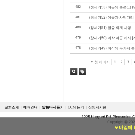
482
(창세기53) 야곱의 훈련(1) 
481
(창세기52) 야곱과 사닥다리 
480
(창세기51) 말씀 회개 사명
479
(창세기50) 이삭 야곱 에서 
478
(창세기49) 이삭의 두가지 순
첫 페이지
1
2
3
검색
태그
교회소개
|
예배안내
|
말씀다시듣기
|
CCM 듣기
|
신앙게시판
1225 Hopyard Rd.,Pleasanton 
Copyright ⓒ 20
모바일에 