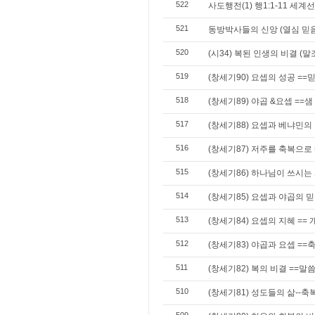
522
사도행전(1) 행1:1-11 세계
521
동방박사들의 신앙 (열심 믿
520
(시34) 복된 인생의 비결 (말
519
(창세기90) 요셉의 성공 ==
518
(창세기89) 야곱 &요셉 ==
517
(창세기88) 요셉과 베냐민의
516
(창세기87) 저주를 축복으로
515
(창세기86) 하나님이 쓰시는
514
(창세기85) 요셉과 야곱의 믿
513
(창세기84) 요셉의 지혜 == 개
512
(창세기83) 야곱과 요셉 =
511
(창세기82) 복의 비결 ==말씀
510
(창세기81) 성도들의 삶--축