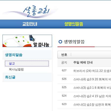
교회안내
생명의말씀
생명의말씀
번호
(고린도전서13) 고전8:1-13 ...
05-27
공지
주일 예배 안내
설교
(고린도전서12) 고전7:23-40 ...
05-26
목사님컬럼
627
(고린도전서11) 고전6:9-20 ...
히브리서 (24) 히11 22 
05-21
최신글
(고린도전서10) 고전6:1~11 ...
05-20
626
스바냐(4) 습3 9 20 회복의 
(고린도전서9) 고전5:1-13 ...
05-20
625
스바냐(3) 습3 1 8 회복의 비
(고린도전서8) 고전4 9-21 교...
05-18
(고린도전서7) 고전4:1-8 판...
05-18
624
스바냐(2) 습2 4 15 남은 
623
스바냐(1) 습1장 심판과 회복