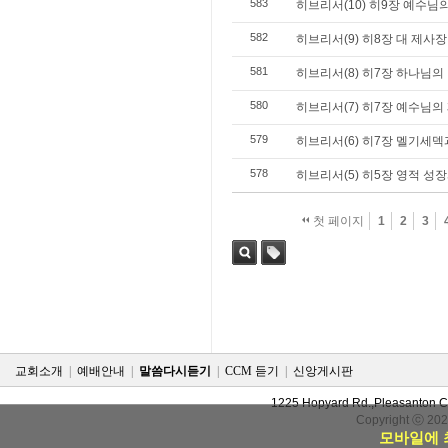
583
히브리서(10) 히9장 예수님
582
히브리서(9) 히8장 대 제사
581
히브리서(8) 히7장 하나님의
580
히브리서(7) 히7장 예수님의
579
히브리서(6) 히7장 멜기세덱
578
히브리서(5) 히5장 영적 성
첫 페이지
1
2
3
검색
태그
교회소개
|
예배안내
|
말씀다시듣기
|
CCM 듣기
|
신앙게시판
1225 Hopyard Rd.,Pleasanton 
Copyright ⓒ 20
모바일에 