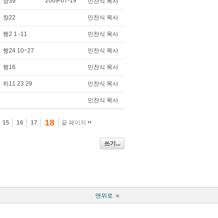
2009-07-19
창39
민찬식 목사
창22
민찬식 목사
행2 1 -11
민찬식 목사
행24 10~27
민찬식 목사
행16
민찬식 목사
히11 23 29
민찬식 목사
민찬식 목사
18
15
16
17
끝 페이지
쓰기...
맨위로