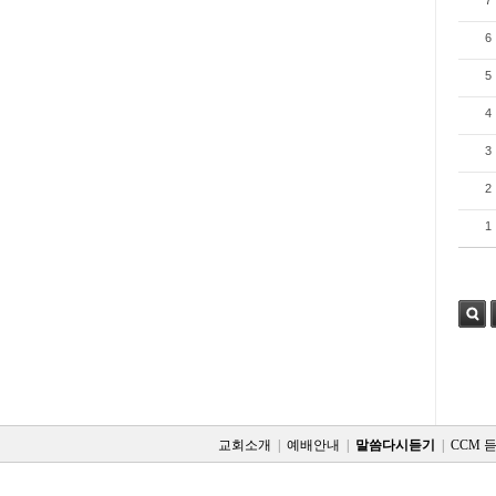
7
6
5
4
3
2
1
검색
교회소개
|
예배안내
|
말씀다시듣기
|
CCM 