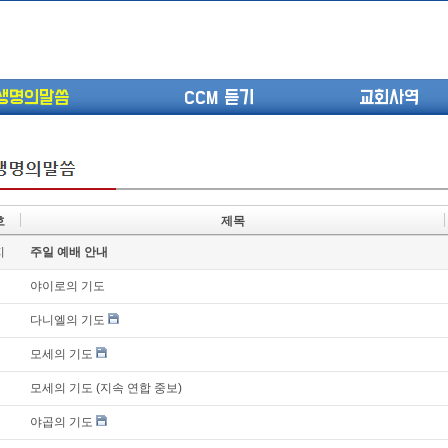
생명의말씀
CCM 듣기
교회사역
호
제목
(고린도전서13) 고전8:1-13 ...
지
주일 예배 안내
(고린도전서12) 고전7:23-40 ...
(고린도전서11) 고전6:9-20 ...
야이로의 기도
(고린도전서10) 고전6:1~11 ...
다니엘의 기도
(고린도전서9) 고전5:1-13 ...
모세의 기도
(고린도전서8) 고전4 9-21 교...
(고린도전서7) 고전4:1-8 판...
모세의 기도 (지속 연합 중보)
야곱의 기도