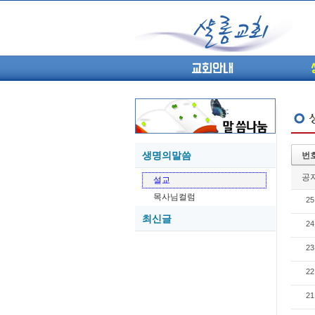
교회안내
생명의말씀
번
05-27
공
설교
05-26
목사님컬럼
25
05-21
최신글
05-20
24
05-20
23
05-18
05-18
22
21