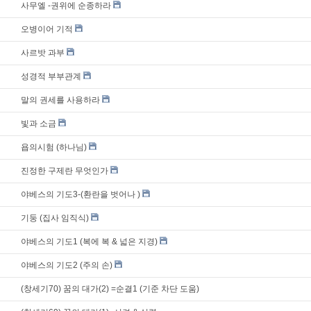
사무엘 -권위에 순종하라
오병이어 기적
사르밧 과부
성경적 부부관계
말의 권세를 사용하라
빛과 소금
욥의시험 (하나님)
진정한 구제란 무엇인가
야베스의 기도3-(환란을 벗어나 )
기둥 (집사 임직식)
야베스의 기도1 (복에 복 & 넓은 지경)
야베스의 기도2 (주의 손)
(창세기70) 꿈의 대가(2) =순결1 (기준 차단 도움)