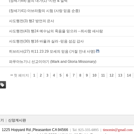
(창세기69) 꿈의 대가(1) -시련 & 실력
(창세기41) 아브라함의 시험 (사랑 믿음 순종)
사도행전(3) 행2 방언의 은사
사도행전(43) 행24 예수님의 죽음을 믿으라 --죄사함 새사람
사도행전(30) 행16 바울과 실라 -믿음 섬김 감사
히브리서(27) 히11 23 29 모세의 믿음 (거절 인내 사명)
파푸아뉴기니 선교이야기 (Mark and Gloria Missonary)
첫 페이지
1
2
3
4
5
6
7
8
9
10
11
12
13
14
태그
듣기
|
신앙게시판
1225 Hopyard Rd.,Pleasanton CA 94566
timomin@gmail.com
| Tel :925-335-6895 |