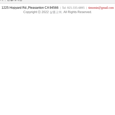
1225 Hopyard Rd.,Pleasanton CA 94566
timomin@gmail.com
| Tel :925-335-6895 |
Copyright ⓒ 2022
샬롬교회
. All Rights Reserved.