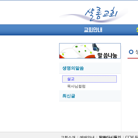
교회안내
생명의말씀
05-27
설교
05-26
목사님컬럼
05-21
최신글
05-20
05-20
05-18
05-18
교회소개
|
예배안내
|
말씀다시듣기
|
CCM 