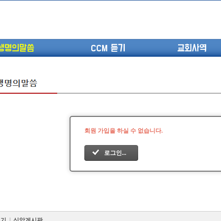
생명의말씀
CCM 듣기
교회사역
(고린도전서13) 고전8:1-13 ...
(고린도전서12) 고전7:23-40 ...
회원 가입을 하실 수 없습니다.
(고린도전서11) 고전6:9-20 ...
로그인...
(고린도전서10) 고전6:1~11 ...
(고린도전서9) 고전5:1-13 ...
(고린도전서8) 고전4 9-21 교...
(고린도전서7) 고전4:1-8 판...
듣기
|
신앙게시판