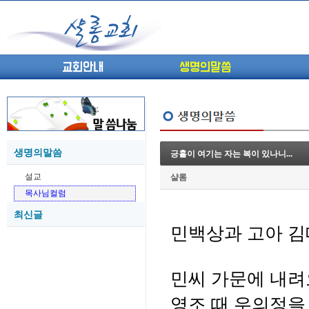
교회안내
생명의말씀
생명의말씀
긍홀이 여기는 자는 복이 있나니...
(고린도전서13) 고전8:1-13 ...
05-27
설교
샬롬
(고린도전서12) 고전7:23-40 ...
05-26
목사님컬럼
(고린도전서11) 고전6:9-20 ...
05-21
최신글
(고린도전서10) 고전6:1~11 ...
05-20
민백상과 고아 
(고린도전서9) 고전5:1-13 ...
05-20
(고린도전서8) 고전4 9-21 교...
05-18
(고린도전서7) 고전4:1-8 판...
05-18
민씨 가문에 내려
영조 때 우의정을