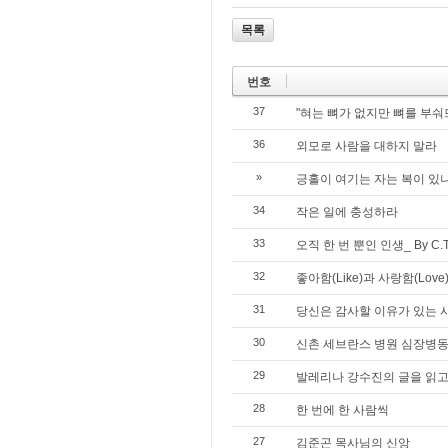
목록
번호
37
"혀는 뼈가 없지만 뼈를 부숴
36
외모로 사람을 대하지 말라
»
긍홀이 여기는 자는 복이 있나니
34
작은 일에 충성하라
33
오직 한 번 뿐인 인생_ By C.T.
32
좋아함(Like)과 사랑함(Love
31
당신은 감사할 이유가 있는 
30
신촌 세브란스 병원 심장병동
29
발레리나 강수진의 글을 읽
28
한 번에 한 사람씩
27
김준곤 목사님의 신앙