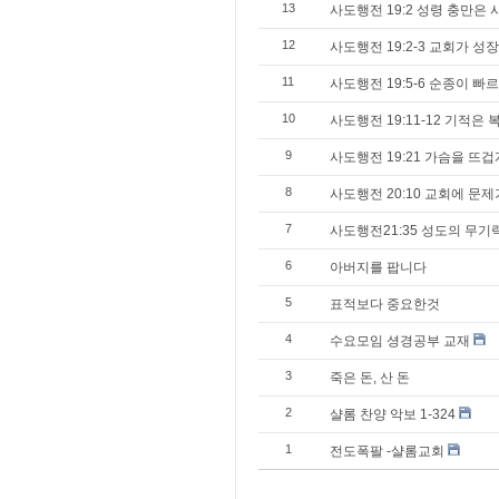
13
사도행전 19:2 성령 충만은
12
사도행전 19:2-3 교회가 
11
사도행전 19:5-6 순종이 빠
10
사도행전 19:11-12 기적
9
사도행전 19:21 가슴을 뜨겁
8
사도행전 20:10 교회에 문
7
사도행전21:35 성도의 무기
6
아버지를 팝니다
5
표적보다 중요한것
4
수요모임 셩경공부 교재
3
죽은 돈, 산 돈
2
샬롬 찬양 악보 1-324
1
전도폭팔 -샬롬교회