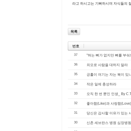
라고 하시고는 기뻐하시며 자식들의 절
목록
번호
37
"혀는 뼈가 없지만 뼈를 부숴
36
외모로 사람을 대하지 말라
35
긍홀이 여기는 자는 복이 있나니
34
작은 일에 충성하라
33
오직 한 번 뿐인 인생_ By C.T.
32
좋아함(Like)과 사랑함(Love
31
당신은 감사할 이유가 있는 
30
신촌 세브란스 병원 심장병동