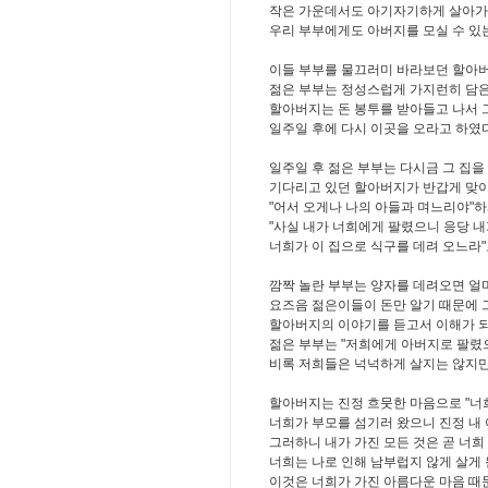
작은 가운데서도 아기자기하게 살아가
우리 부부에게도 아버지를 모실 수 있는
이들 부부를 물끄러미 바라보던 할아버
젊은 부부는 정성스럽게 가지런히 담
할아버지는 돈 봉투를 받아들고 나서 
일주일 후에 다시 이곳을 오라고 하였다
일주일 후 젊은 부부는 다시금 그 집을
기다리고 있던 할아버지가 반갑게 맞
"어서 오게나 나의 아들과 며느리야"
"사실 내가 너희에게 팔렸으니 응당 
너희가 이 집으로 식구를 데려 오느라"
깜짝 놀란 부부는 양자를 데려오면 얼
요즈음 젊은이들이 돈만 알기 때문에 
할아버지의 이야기를 듣고서 이해가 되
젊은 부부는 "저희에게 아버지로 팔렸
비록 저희들은 넉넉하게 살지는 않지만
할아버지는 진정 흐뭇한 마음으로 "너
너희가 부모를 섬기러 왔으니 진정 내
그러하니 내가 가진 모든 것은 곧 너희
너희는 나로 인해 남부럽지 않게 살게 
이것은 너희가 가진 아름다운 마음 때문