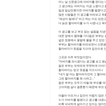
어느 날 신문광고에 아버지를 판다는 
그 광고에는 아버지는 지금 노령이고 
일금 일십만원이면 아버지를 팔겠다고 
많은 사람들은 이 광고를 바라보고 혀
"세상이 말세다" 라고 하는 이도 있었
다 늙은 할아버지를 누가 사겠냐고 쑥
이 광고를 보고 부모 없는 설움을 지녔
대문 앞에서 몸매를 가다듬은 부부는 
넓은 정원에서 꽃밭에 물을 주고 있던
부부는 할아버지를 바라보면서 신문광
할아버지가 웃음을 지으며 집안으로 안
그곳은 아주 부잣집이었다.
"아버지를 파시겠다는 광고를 보고 왔습
젊은 부부는 또박또박 뚜렷하게 이야기
할아버지는 빙긋 웃음을 지으시더니
"내가 잘 아는 할아버지인데 그 할아버
그런 할아버지를 왜 사려고..."
젊은 부부는 모두가 어릴 때 부모를 
고아처럼 살다 결혼했기 때문에 부모 
아울러 아프거나 집안이 어렵지 않은
누가 아버지를 팔겠다고 광고를 내겠느냐
비록 넉넉하게 살아가고 있지는 않지