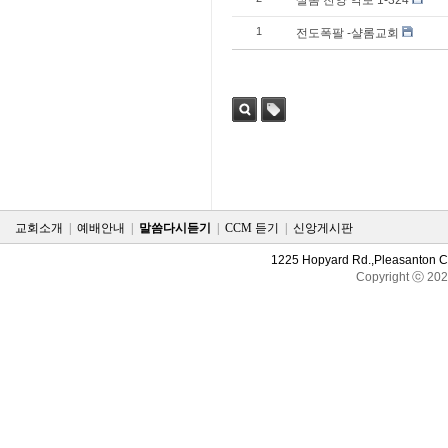
샬롬 찬양 악보 1-324
1
전도폭팔 -샬롬교회
검색
태그
교회소개
|
예배안내
|
말씀다시듣기
|
CCM 듣기
|
신앙게시판
1225 Hopyard Rd.,Pleasanton 
Copyright ⓒ 20