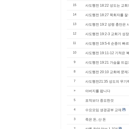
15
사도행전 18:22 성도는 교
14
사도행전 18:27 목회자를 
13
사도행전 19:2 성령 충만은
12
사도행전 19:2-3 교회가 
11
사도행전 19:5-6 순종이 빠
10
사도행전 19:11-12 기적
9
사도행전 19:21 가슴을 뜨겁
8
사도행전 20:10 교회에 문
7
사도행전21:35 성도의 무기
»
아버지를 팝니다
5
표적보다 중요한것
4
수요모임 셩경공부 교재
3
죽은 돈, 산 돈
2