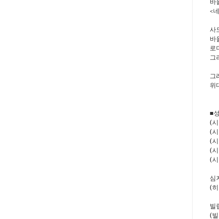
바
<
사
바
로
그
그
위
■
(
시
(
시
(
시
(
시
(
시
심
(
히
빌
(
빌