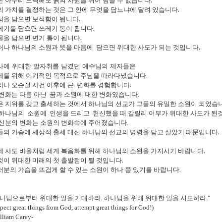
은
아무리
노력해도
흙의
차원을
뛰어
넘을
수
없습니다
.
의
가치를
결정하는
것은
그
안에
무엇을
담느냐에
달려
있습니다
.
석을
담으면
보석함이
됩니다
.
레기를
담으면
쓰레기
통이
됩니다
.
물을
담으면
변기
통이
됩니다
.
러나
하나님의
소원과
뜻을
마음에
담으면
위대한
사도가
되는
것입니다
.
사에 위대한 발자취를 남겼던 예수님의 제자들은
세를 위해 이기적인 목적으로 주님을
따라다녔습니다
.
러나
오순절
사건
이후에
큰
변화를 경험합니다.
 변화는 다름 아닌
꿈과
소원에 대한 변화였습니다.
은
지위를
갖고
출세하는
것에서
하나님의
선교가 그들의 유일한 소원이 되었습니
하나님의
소원에
인생을
드리고
헌신했을
때
갈릴리
어부가
위대한
사도가 된
신분의
변화는
소원의
변화속에
주어졌습니다.
들의
가슴에
세상적
출세
대신
하나님의
선교의
명령을
담고
살았기
때문입니다
.
제 사도 바울처럼 세계 복음화를 위해 하나님의
소원을
가지시기
바랍니다
.
것이
위대한
미래
의
첫
출발점이
될
것입니다
.
러분의
가슴을
뜨겁게
할
수
있는
소원이
하나 쯤
있기를
바랍니다
.
하나님으로부터 위대한 일을 기대하라. 하나님을 위해 위대한 일을 시도하라."
pect great things from God, attempt great things for God!)
lliam Carey-