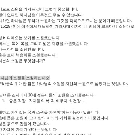
러므로 소원을 가지는 것이 그렇게 중요합니다
.
원이 없다면 하나님은 아무것도 주실 수 없습니다
.
냐하면 하나님은 우리가 소원하는 그것을 축복으로 주시는 분이기 때문입니다
.
15:28
)
이에 예수께서 대답하여 가라사대 여자야 네 믿음이 크도다
네 소원대로
경
바디메오는
보기를
소원했습니다
.
베스는
복에
복을,
그리고
넓은
지경을
소원했습니다
.
나는 아이를 소원했습니다
.
울은 로마 복음화를 소원했습니다
.
러분의 소원은 무엇입니까
?
하나님의
소원을
소원하십시오
.
도바울의 위대한 점은 하나님의 소원을 자신의 소원으로 삼았다는 것입니다.
느
여론
조사에서
20
대
젊은이들의
소원을
조사했습니다
.
1.
좋은
직장
,
2.
재물의
복
3.
배우자
4.
건강
….
대하고 가치있는 꿈과 소원을 가져야 하는 이유가 있습니다.
음에 품은
소원이
그
사람의
미래와 가치를
결정하기
때문입니다
.
람은
흙으로
만들어
졌습니다
.
간
자체에
가치가
없다는
뜻입니다
.