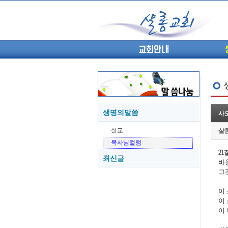
교회안내
생명의말씀
사도
05-27
설교
샬
05-26
목사님컬럼
05-21
21
최신글
05-20
바
05-20
그
05-18
이
05-18
이
이