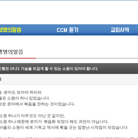
생명의말씀
CCM 듣기
교회사역
행전 19:21 가슴을 뜨겁게 할 수 있는 소원이 있어야 합니다.
(고린도전서13) 고전8:1-13 ...
롬
(고린도전서12) 고전7:23-40 ...
(고린도전서11) 고전6:9-20 ...
절
–
로마도
보아야
하리라
(고린도전서10) 고전6:1~11 ...
울은
소원이
하나
있었습니다
.
(고린도전서9) 고전5:1-13 ...
것은
로마에서
복음을
전하는
것이었습니다
.
(고린도전서8) 고전4 9-21 교...
소원
하나가
아무것도
아닌
것
같지만
,
(고린도전서7) 고전4:1-8 판...
소원
하나
때문에
로마가
복음화
되었다
해도
과언이
아닙니다
.
바울의
소원이
세계
기독교
역사에
획을
긋는
엄청난
시작점이
되었습니다
.