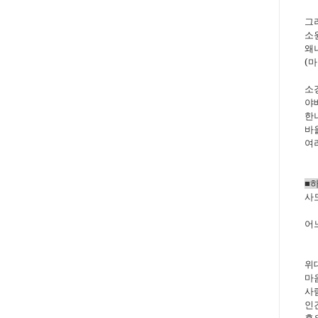
그
소
왜
(
마
소
야
한
바
여
■
사
어
위
마
사
인