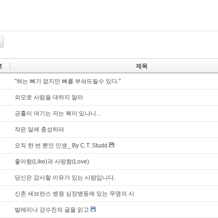
호
제목
"혀는 뼈가 없지만 뼈를 부숴뜨릴수 있다."
외모로 사람을 대하지 말라
긍홀이 여기는 자는 복이 있나니...
작은 일에 충성하라
오직 한 번 뿐인 인생_ By C.T. Studd
좋아함(Like)과 사랑함(Love)
당신은 감사할 이유가 있는 사람입니다.
신촌 세브란스 병원 심장병동에 있는 무명의 시
발레리나 강수진의 글을 읽고