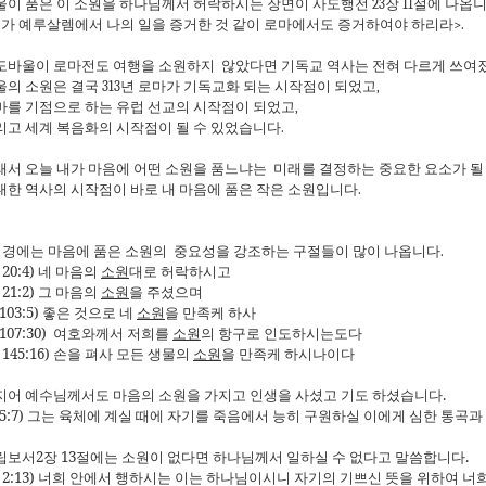
울이
품은
이
소원을
하나님께서
허락하시는
장면이
사도행전
23
장
11
절에
나옵
네가
예루살렘에서
나의
일을
증거한
것
같이
로마에서도
증거하여야
하리라
>.
도바울이
로마전도
여행을
소원하지
않았다면
기독교
역사는
전혀
다르게
쓰여
울의
소원은
결국
313
년
로마가
기독교화
되는
시작점이
되었고
,
마를
기점으로
하는
유럽
선교의
시작점이
되었고
,
리고
세계
복음화의
시작점이
될
수
있었습니다
.
래서
오늘
내가
마음에
어떤
소원을
품느냐는
미래를
결정하는
중요한
요소가
될
대한
역사의
시작점이
바로
내
마음에
품은
작은
소원입니다
.
성경에는
마음에
품은
소원의
중요성을
강조하는
구절들이
많이
나옵니다
.
20:4
)
네 마음의
소원
대로 허락하시고
21:2
)
그 마음의
소원
을 주셨으며
103:5)
좋은 것으로 네
소원
을 만족케 하사
107:30)
여호와께서 저희를
소원
의 항구로 인도하시는도다
145:16)
손을 펴사 모든 생물의
소원
을 만족케 하시나이다
지어 예수님께서도 마음의 소원을 가지고 인생을 사셨고 기도 하셨습니다
.
5:7)
그는 육체에 계실 때에 자기를 죽음에서 능히 구원하실 이에게 심한 통곡과
립보서
2
장
13
절에는 소원이 없다면 하나님께서 일하실 수 없다고 말씀합니다
.
2:13)
너희 안에서 행하시는 이는 하나님이시니 자기의 기쁘신 뜻을 위하여 너