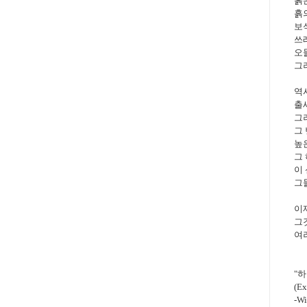
흙
흙
보
쓰
오
그
역
출
그
그
높
그
이
그
이
그
여
"
(Ex
-Wi