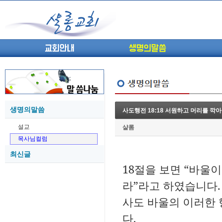
교회안내
생명의말씀
생명의말씀
사도행전 18:18 서원하고 머리를 깍아야
(고린도전서13) 고전8:1-13 ...
05-27
설교
샬롬
(고린도전서12) 고전7:23-40 ...
05-26
목사님컬럼
(고린도전서11) 고전6:9-20 ...
05-21
최신글
(고린도전서10) 고전6:1~11 ...
05-20
18절을 보면 “바울
(고린도전서9) 고전5:1-13 ...
05-20
(고린도전서8) 고전4 9-21 교...
05-18
라”라고 하였습니다.
(고린도전서7) 고전4:1-8 판...
05-18
사도 바울의 이러한 
다.