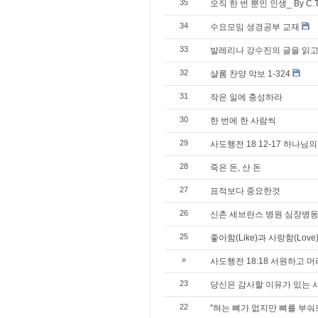
35
오직 한 번 뿐인 인생_ By C.T.
34
수요모임 셩경공부 교재
33
발레리나 강수진의 글을 읽
32
샬롬 찬양 악보 1-324
31
작은 일에 충성하라
30
한 번에 한 사람씩
29
사도행전 18 12-17 하나님
28
죽은 돈, 산 돈
27
표적보다 중요한것
26
신촌 세브란스 병원 심장병동
25
좋아함(Like)과 사랑함(Love
»
사도행전 18:18 서원하고 머
23
당신은 감사할 이유가 있는 
22
"혀는 뼈가 없지만 뼈를 부숴