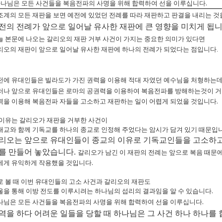
하나님은
모든
사건들을
복음전파의
사명을
위해
합력하여
선을
이루십니다
.
조계의
모든
재판을
보면
예전에 있었던
전례를
따라
재판
하고
판결을
내리는
것
전의 전례가 앞으로 일어날 유사한 재판에 큰 영향을 미치게 됩니
늘
본문에
나오는
갈리오의
재판
거부
사건이 가지는 중요한 의미가 있다면
리오의 재판이 앞으로
일어날
유사한
재판에
하나의 전례가
되었다는 점입니다.
전에
유대인들은
빌라도가
가진
권력을
이용해
적대
자였던
예수님을
처형하는
러나
앞으로
유대인들은
로마의
공권력을
이용하여
복음전파를 방해하는것이 거
력을
이용해
복음
전파
자들을
고소하고
재판하는
일이
어렵게
되었을 것입니다
.
이유는
갈리오가
재판을
거부한 사건이
대교와
함께
기독교를
하나의
종교로
인정해
주었다는
암시가
담겨
있기
때문입
리오는 앞으로 유대인들이 종교의 이유로 기독교인들을 고소하고 
를 만들어 놓았습니다.
갈리오가
남긴
이
재판의
전례는
앞으로
복음
때문
에게
유익하게
작용했을
것입니다
.
로
볼
때
이번
유대인들의
고소
사건과
갈리오의
재판도
울을
통해
이방
전도를
이루시려는
하나님의
섭리의
결과임을
알
수
있습니다
.
나님은
모든
사건들을
복음전파의
사명을
위해
합력하여
선을
이루십니다
.
역을 하다 어려운 일들을 당할 때 하나님은 그 사건 하나 하나를