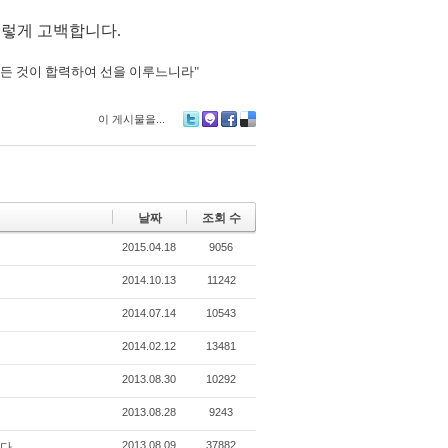
이렇게 고백합니다.
든
것이
합력하여
선을
이루느니라"
이 게시물을...
Tw
M
Fa
De
itte
e2
ce
lici
r
da
bo
ou
y
ok
s
날짜
조회 수
2015.04.18
9056
2014.10.13
11242
2014.07.14
10543
2014.02.12
13481
2013.08.30
10292
2013.08.28
9243
2013.08.09
37882
다.