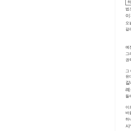
법
이
오
갈
예
그
권
그
유
갈
례
들
이
바
하
사