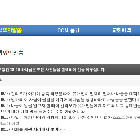
생명의말씀
CCM 듣기
교회사역
행전 18:16 하나님은 모든 사건들을 합력하여 선을 이루십니다.
(고린도전서13) 고전8:1-13 ...
롬
(고린도전서12) 고전7:23-40 ...
(고린도전서11) 고전6:9-20 ...
18:12)
갈리오가
아가야
총독
되었을
때에
유대인이
일제히
일어나
바울을
대적
(고린도전서10) 고전6:1~11 ...
18:13)
말하되
이
사람이
율법을
어기어
하나님을
공경하라고
사람들을
권한다
(고린도전서9) 고전5:1-13 ...
18:14)
바울이
입을
열고자
할
때에
갈리오가
유대인들에게
이르되
너희
유대인
었으면
내가
너희
말을
들어주는
것이
가하거니와
(고린도전서8) 고전4 9-21 교...
18:15)
만일
문제가
언어와
명칭과
너희
법에
관한
것이면
너희가
스스로
처리하
(고린도전서7) 고전4:1-8 판...
하노라
하고
18:16)
저희를
재판
자리에서
쫓아내니