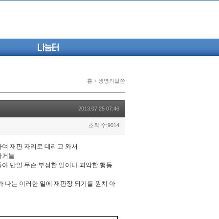
나눔터
홈 > 생명의말씀
2013.07.25 07:46
조회 수:9014
하여
재판
자리로
데리고
와서
하거늘
들아
만일
무슨
부정한
일이나
괴악한
행동
라
나는
이러한
일에
재판장
되기를
원치
아