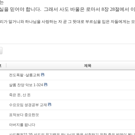
는
실을 믿어야 합니다. 그래서
사도 바울은 로마서 8장 28절에서 
리가
알거니와
하나님을
사랑하는
자
곧
그
뜻대로
부르심을
입은
자들에게는
모
호
제목
전도폭팔 -샬롬교회
샬롬 찬양 악보 1-324
죽은 돈, 산 돈
수요모임 셩경공부 교재
표적보다 중요한것
아버지를 팝니다
사도행전21:35 성도의 무기력은 하나님의 뜻을 성취하기 위한 좋은 방편이 됩니