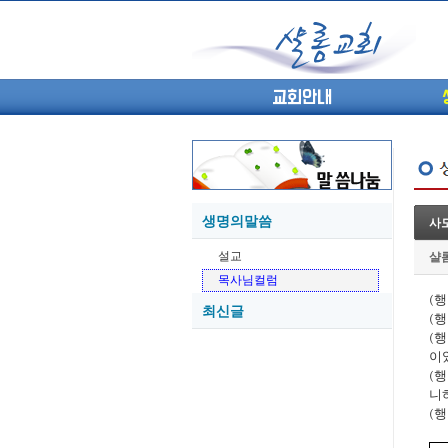
교회안내
생명의말씀
사도
05-27
설교
샬
05-26
목사님컬럼
05-21
(
행
최신글
05-20
(
행
05-20
(
행
이
05-18
(
행
05-18
니
(
행