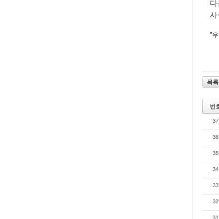
다
사
"
우
목록
번
37
36
35
34
33
32
31