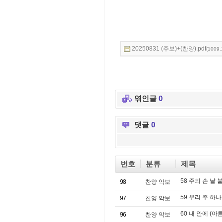
20250831 (주보)+(찬양).pdf
(1009.
엮인글
0
댓글
0
번호
분류
제목
58 주의 손 날
98
찬양 악보
59 우리 주 하
97
찬양 악보
60 내 안에 (
96
찬양 악보