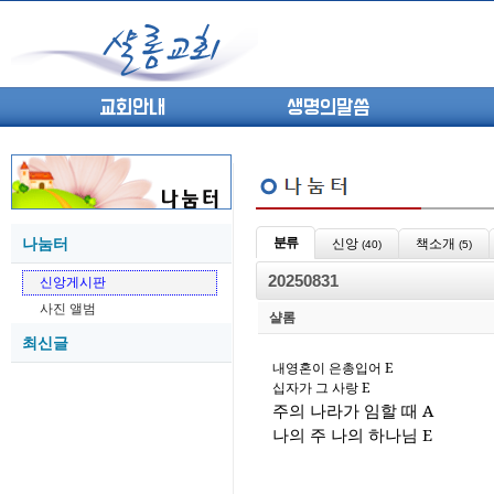
교회안내
생명의말씀
나눔터
분류
신앙
책소개
(40)
(5)
(고린도전서13) 고전8:1-13 ...
05-27
20250831
신앙게시판
(고린도전서12) 고전7:23-40 ...
05-26
사진 앨범
(고린도전서11) 고전6:9-20 ...
05-21
샬롬
최신글
(고린도전서10) 고전6:1~11 ...
05-20
내영혼이 은총입어
E
(고린도전서9) 고전5:1-13 ...
05-20
십자가 그 사랑
E
(고린도전서8) 고전4 9-21 교...
05-18
주의 나라가 임할 때 A
(고린도전서7) 고전4:1-8 판...
05-18
나의 주 나의 하나님 E