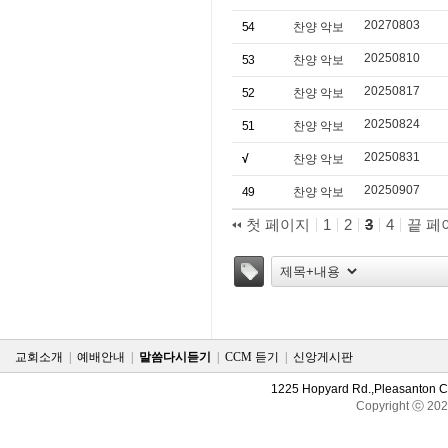
20270803
54
찬양 악보
20250810
53
찬양 악보
20250817
52
찬양 악보
20250824
51
찬양 악보
20250831
√
찬양 악보
20250907
49
찬양 악보
첫 페이지
1
2
3
4
끝 페
태그
교회소개
|
예배안내
|
말씀다시듣기
|
CCM 듣기
|
신앙게시판
1225 Hopyard Rd.,Pleasanton 
Copyright ⓒ 20