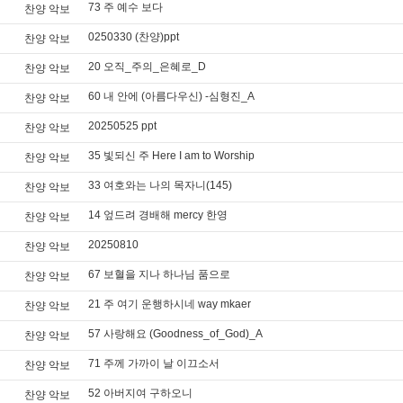
73 주 예수 보다
찬양 악보
0250330 (찬양)ppt
찬양 악보
20 오직_주의_은혜로_D
찬양 악보
60 내 안에 (아름다우신) -심형진_A
찬양 악보
20250525 ppt
찬양 악보
35 빛되신 주 Here I am to Worship
찬양 악보
33 여호와는 나의 목자니(145)
찬양 악보
14 엎드려 경배해 mercy 한영
찬양 악보
20250810
찬양 악보
67 보혈을 지나 하나님 품으로
찬양 악보
21 주 여기 운행하시네 way mkaer
찬양 악보
57 사랑해요 (Goodness_of_God)_A
찬양 악보
71 주께 가까이 날 이끄소서
찬양 악보
52 아버지여 구하오니
찬양 악보