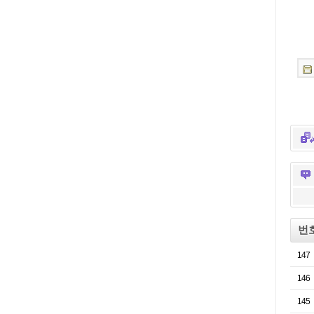
번
147
146
145