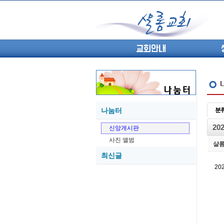
교회안내
나눔터
분
05-27
20
신앙게시판
05-26
사진 앨범
05-21
샬
최신글
05-20
20
05-20
05-18
05-18