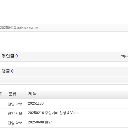
20250413.pptx
(6.55MB/6)
엮인글
0
http
댓글
0
호
분류
제목
20251130
찬양 악보
20250216 주일예배 찬양 & Video
찬양 악보
20250608 찬양
찬양 악보