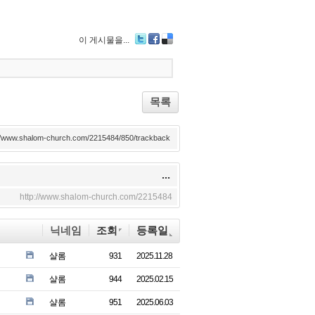
이 게시물을...
Tw
Fa
De
itte
ce
lici
r
bo
ou
ok
s
목록
://www.shalom-church.com/2215484/850/trackback
...
http://www.shalom-church.com/2215484
닉네임
조회
등록일
샬롬
931
2025.11.28
샬롬
944
2025.02.15
샬롬
951
2025.06.03