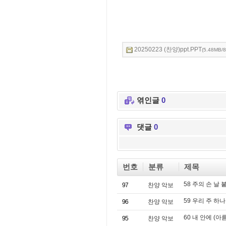
20250223 (찬양)ppt.PPT
(5.48MB/8
엮인글
0
댓글
0
번호
분류
제목
58 주의 손 날
97
찬양 악보
59 우리 주 하
96
찬양 악보
60 내 안에 (
95
찬양 악보