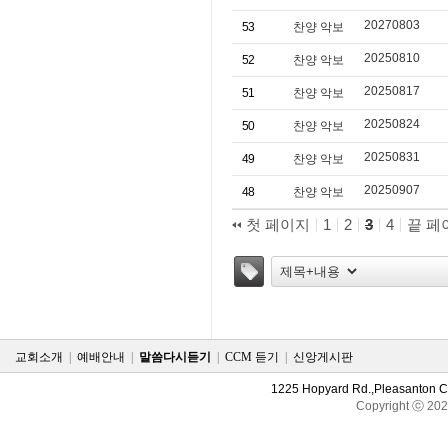
20270803
53
찬양 악보
20250810
52
찬양 악보
20250817
51
찬양 악보
20250824
50
찬양 악보
20250831
49
찬양 악보
20250907
48
찬양 악보
첫 페이지
1
2
3
4
끝 페
태그
교회소개
|
예배안내
|
말씀다시듣기
|
CCM 듣기
|
신앙게시판
1225 Hopyard Rd.,Pleasanton 
Copyright ⓒ 20