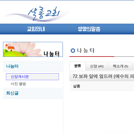
교회안내
생명의말씀
나눔터
분류
신앙
책소개
(40)
(5)
(고린도전서13) 고전8:1-13 ...
05-27
72 보좌 앞에 엎드려 (예수의 
신앙게시판
(고린도전서12) 고전7:23-40 ...
05-26
사진 앨범
(고린도전서11) 고전6:9-20 ...
05-21
샬롬
최신글
(고린도전서10) 고전6:1~11 ...
05-20
(고린도전서9) 고전5:1-13 ...
05-20
(고린도전서8) 고전4 9-21 교...
05-18
(고린도전서7) 고전4:1-8 판...
05-18