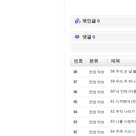
엮인글
0
댓글
0
번호
분류
제목
58 주의 손 날
98
찬양 악보
59 우리 주 하
97
찬양 악보
60 내 안에 (
96
찬양 악보
61 시작됐네 (
95
찬양 악보
62 주의 나라가
94
찬양 악보
63 나를 사랑하
93
찬양 악보
64 주께 가오니 +L
92
찬양 악보