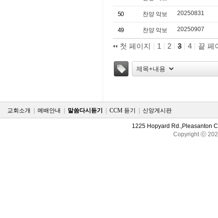
20250831
50
찬양 악보
20250907
49
찬양 악보
첫 페이지
1
2
3
4
끝 페
태그
교회소개
|
예배안내
|
말씀다시듣기
|
CCM 듣기
|
신앙게시판
1225 Hopyard Rd.,Pleasanton 
Copyright ⓒ 20