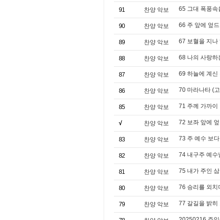
65 그대 폭풍속
91
찬양 악보
66 주 앞에 엎드려 
90
찬양 악보
67 보혈을 지나
89
찬양 악보
68 나의 사랑
88
찬양 악보
69 하늘에 계신
87
찬양 악보
70 마라나타 (
86
찬양 악보
71 주께 가까이
85
찬양 악보
72 보좌 앞에 
√
찬양 악보
73 주 예수 보다
83
찬양 악보
74 내구주 예수님 (
82
찬양 악보
75 내가 주인 
81
찬양 악보
76 승리를 외치
80
찬양 악보
77 갈길을 밝히
79
찬양 악보
20250216 주일