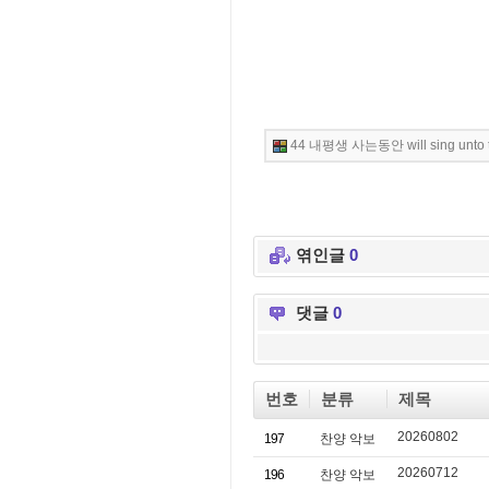
44 내평생 사는동안 will sing unto t
엮인글
0
댓글
0
번호
분류
제목
20260802
197
찬양 악보
20260712
196
찬양 악보