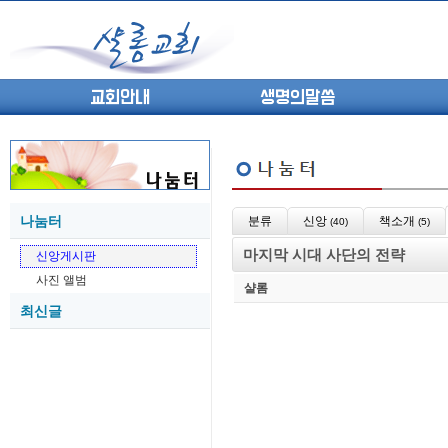
교회안내
생명의말씀
나눔터
분류
신앙
책소개
(40)
(5)
(고린도전서13) 고전8:1-13 ...
05-27
마지막 시대 사단의 전략
신앙게시판
(고린도전서12) 고전7:23-40 ...
05-26
사진 앨범
(고린도전서11) 고전6:9-20 ...
05-21
샬롬
최신글
(고린도전서10) 고전6:1~11 ...
05-20
(고린도전서9) 고전5:1-13 ...
05-20
(고린도전서8) 고전4 9-21 교...
05-18
(고린도전서7) 고전4:1-8 판...
05-18