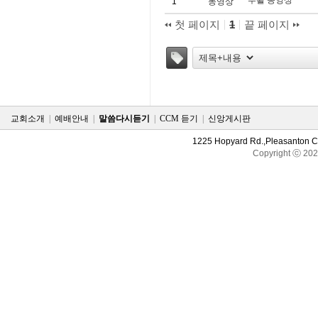
1
동영상
첫 페이지
1
끝 페이지
태그
교회소개
|
예배안내
|
말씀다시듣기
|
CCM 듣기
|
신앙게시판
1225 Hopyard Rd.,Pleasanton 
Copyright ⓒ 20