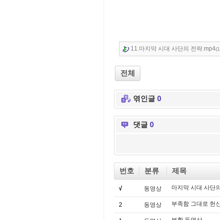
11.마지막 시대 사단의 전략.mp4
(
전체
엮인글
0
댓글
0
번호
분류
제목
마지막 시대 사단
√
동영상
부족함 그대로 헌신
2
동영상
부활 동영상