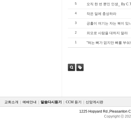
5
오직 한 번 뿐인 인생_ By C.T.
4
작은 일에 충성하라
3
긍홀이 여기는 자는 복이 있나니
2
외모로 사람을 대하지 말라
1
"혀는 뼈가 없지만 뼈를 부숴
검색
태그
교회소개
|
예배안내
|
말씀다시듣기
|
CCM 듣기
|
신앙게시판
1225 Hopyard Rd.,Pleasanton 
Copyright ⓒ 20