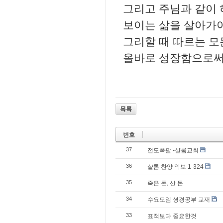
그리고 주님과 같이 
보이는 삶을 살아가야
그리할 때 따르는 
올바로 성장함으로써 
목록
번호
37
전도폭팔 -샬롬교회
36
샬롬 찬양 악보 1-324
35
죽은 돈, 산 돈
34
수요모임 셩경공부 교재
33
표적보다 중요한것