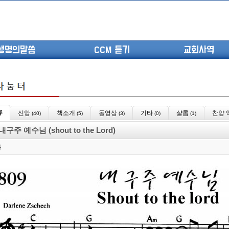
생명의말씀
CCM 듣기
교회사역
류
신앙
책소개
동영상
기타
샬롬
찬양 
(40)
(5)
(3)
(0)
(1)
(고린도전서13) 고전8:1-13 ...
 내구주 예수님 (shout to the Lord)
(고린도전서12) 고전7:23-40 ...
(고린도전서11) 고전6:9-20 ...
롬
(고린도전서10) 고전6:1~11 ...
(고린도전서9) 고전5:1-13 ...
(고린도전서8) 고전4 9-21 교...
(고린도전서7) 고전4:1-8 판...