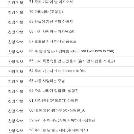
71 주께 가까이 날 이끄소서
찬양 악보
70 마라나타 (고형원)
찬양 악보
69 하늘에 계신 우리 아버지
찬양 악보
68 나의 사랑하는 자의목소리
찬양 악보
67 보혈을 지나 하나님 품으로
찬양 악보
66 주 앞에 엎드려 경배합니다 (Lord I will bow to You)
찬양 악보
65 그대 폭풍속을 걷고 있을때 (혼자 걷지 않을 거예요)
찬양 악보
64 주께 가오니 +Lord I come to You
찬양 악보
63 나를 사랑하는 주님
찬양 악보
62 주의 나라가 임할 때 -심형진
찬양 악보
61 시작됐네 (은혜로다) 심형진
찬양 악보
60 내 안에 (아름다우신) -심형진_A
찬양 악보
59 우리 주 하나님(거룩 거룩하다) -심형진
찬양 악보
58 주의 손 날 붙드시네 (주 내아버지)
찬양 악보