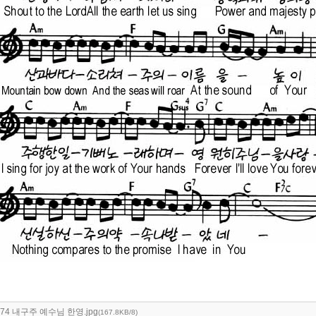
74 내구주 예수님 한영.jpg
(167.8KB/8)