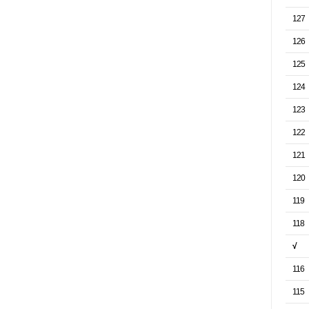
127
126
125
124
123
122
121
120
119
118
√
116
115