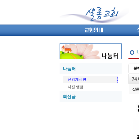
교회안내
나눔터
분
05-27
74
신앙게시판
05-26
사진 앨범
05-21
샬
최신글
05-20
05-20
05-18
05-18