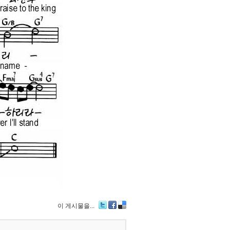
이 게시물을...
Tw
Fa
De
itte
ce
lici
r
bo
ou