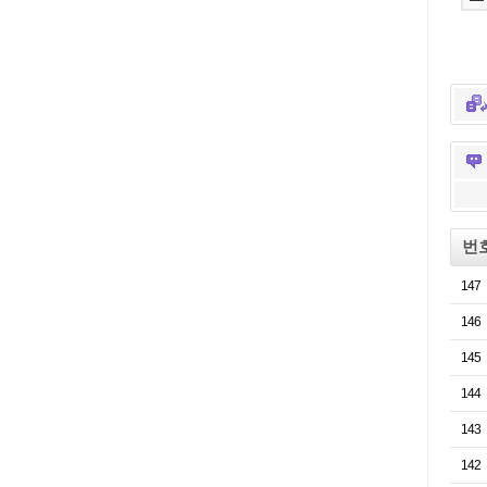
번
147
146
145
144
143
142