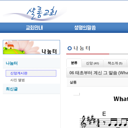
교회안내
생명의말씀
나눔터
분류
신앙
책소개
(40)
(5)
(고린도전서13) 고전8:1-13 ...
05-27
06 태초부터 계신 그 말씀 (What A
신앙게시판
(고린도전서12) 고전7:23-40 ...
05-26
사진 앨범
(고린도전서11) 고전6:9-20 ...
05-21
샬롬
최신글
(고린도전서10) 고전6:1~11 ...
05-20
(고린도전서9) 고전5:1-13 ...
05-20
(고린도전서8) 고전4 9-21 교...
05-18
(고린도전서7) 고전4:1-8 판...
05-18