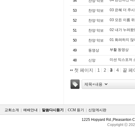
04 완전하신 나
54
찬양 악보
03 은혜 더 주
53
찬양 악보
03 모든 이름 
52
찬양 악보
02 내가 누려왔
51
찬양 악보
01 화려하지 않
50
찬양 악보
부활 동영상
49
동영상
미션 익스포저 소
48
신앙
첫 페이지
1
2
3
4
끝 페
태그
교회소개
|
예배안내
|
말씀다시듣기
|
CCM 듣기
|
신앙게시판
1225 Hopyard Rd.,Pleasanton 
Copyright ⓒ 20