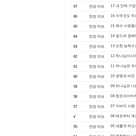
17 내 안에 가
67
찬양 악보
16 아무것도 
66
찬양 악보
15 예수 사랑합
65
찬양 악보
14 엎드려 경배해
64
찬양 악보
13 선한 능력으
63
찬양 악보
12 하나님이시
62
찬양 악보
11 하나님은 
61
찬양 악보
10 생명과 바꾼
60
찬양 악보
09 하나님은 너
59
찬양 악보
08 창조의아버지 (Le
58
찬양 악보
07 아버지 사랑
57
찬양 악보
06 태초부터 계신 그
√
찬양 악보
05 새롭게 하소
55
찬양 악보