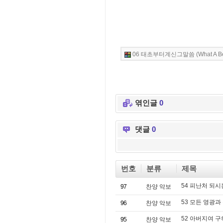
06 태초부터계신그말씀 (What A Beau
06 태초부터계신그말씀 (What A Beau
엮인글
0
댓글
0
번호
분류
제목
54 피난처 되시
97
찬양 악보
53 모든 영광과
96
찬양 악보
52 아버지여 
95
찬양 악보