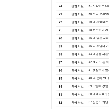
51 사랑하는 나의 아
94
찬양 악보
50 우리 보좌앞
93
찬양 악보
49 내 사랑하는 그 
92
찬양 악보
48 선포하라 All 
91
찬양 악보
46 내 영혼 지치고
90
찬양 악보
45 나 주님의 기쁨
89
찬양 악보
44 내평생 사는동안 w
88
찬양 악보
42 해가 뜨는 새
87
찬양 악보
41 햇살보다 밝게 (
86
찬양 악보
40 주 품에 still
85
찬양 악보
39 약할때 강함
84
찬양 악보
38 내게로부터 
83
찬양 악보
37 심령이 가난 
82
찬양 악보