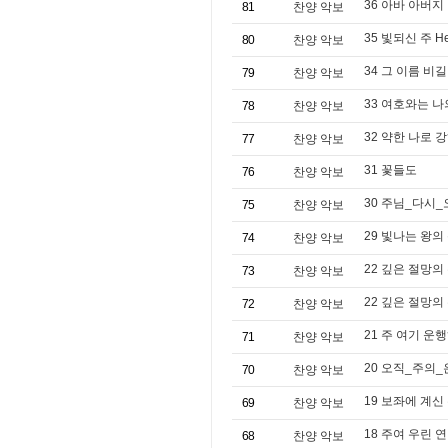
36 아바 아버지
81
찬양 악보
35 빛되신 주 Here
80
찬양 악보
34 그 이름 비길
79
찬양 악보
33 여호와는 나
78
찬양 악보
32 약한 나로 
77
찬양 악보
31 꽃들도
76
찬양 악보
30 주님_다시
75
찬양 악보
29 빛나는 왕의
74
찬양 악보
22 깊은 절망의 수렁
73
찬양 악보
22 깊은 절망의
72
찬양 악보
21 주 여기 운행
71
찬양 악보
20 오직_주의
70
찬양 악보
19 보좌에 계신 주
69
찬양 악보
18 주여 우린 
68
찬양 악보